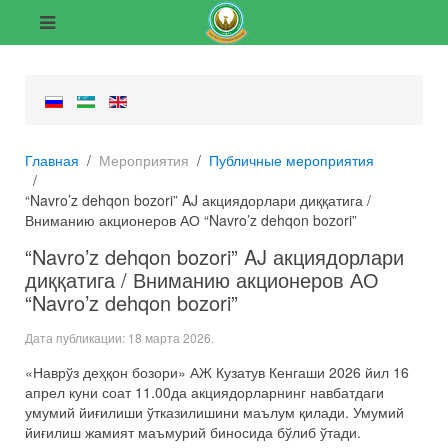
Главная
Мероприятия
Публичные мероприятия
“Navro’z dehqon bozori” AJ акциядорлари диққатига /
Вниманию акционеров АО “Navro’z dehqon bozori”
“Navro’z dehqon bozori” AJ акциядорлари
диққатига / Вниманию акционеров АО
“Navro’z dehqon bozori”
Дата публикации:
18 марта 2026
.
«Наврўз деҳқон бозори» АЖ Кузатув Кенгаши 2026 йил 16
апрел куни соат 11.00да акциядорларнинг навбатдаги
умумий йиғилиши ўтказилишини маълум қилади. Умумий
йиғилиш жамият маъмурий биносида бўлиб ўтади.