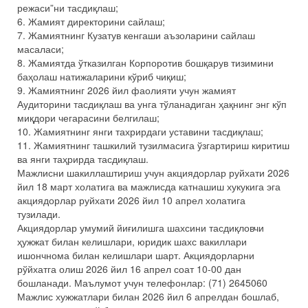
режаси”ни тасдиқлаш;
6. Жамият директорини сайлаш;
7. Жамиятнинг Кузатув кенгаши аъзоларини сайлаш
масаласи;
8. Жамиятда ўтказилган Корпоротив бошқарув тизимини
баҳолаш натижаларини кўриб чиқиш;
9. Жамиятнинг 2026 йил фаолияти учун жамият
Аудиторини тасдиқлаш ва унга тўланадиган ҳақнинг энг кўп
миқдори чегарасини белгилаш;
10. Жамиятнинг янги тахрирдаги уставини тасдиқлаш;
11. Жамиятнинг ташкилий тузилмасига ўзгартириш киритиш
ва янги таҳрирда тасдиқлаш.
Мажлисни шакиллаштириш учун акциядорлар руйхати 2026
йил 18 март холатига ва мажлисда катнашиш хукукига эга
акциядорлар руйхати 2026 йил 10 апрел холатига
тузилади.
Акциядорлар умумий йиғилишга шахсини тасдиқловчи
ҳужжат билан келишлари, юридик шахс вакиллари
ишончнома билан келишлари шарт. Акциядорларни
рўйхатга олиш 2026 йил 16 апрел соат 10-00 дан
бошланади. Маълумот учун телефонлар: (71) 2645060
Мажлис хужжатлари билан 2026 йил 6 апрелдан бошлаб,