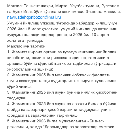
Манзил: Тошкент шаҳри, Мирзо -Улуғбек тумани, Гулсанам
ва Буюк Ипак йўли кўчалари кесишмаси. Эл.почта манзили:
navruzdehqonbozori@mail.ru
Умумий йиғилиш ўтказиш тўғрисида хабардор қилиш учун
2026 йил 18 март ҳолатига, умумий йиғилишда қатнашиш
ҳуқуқига эга акциядорлар реестри 2026 йил 10 апрел
ҳолатига тузилади.
Мажлис кун тартиби:
1. Жамият ижроия органи ва кузатув кенгашининг йиллик
ҳисоботини, жамиятни ривожлантириш стратегиясига
эришиш бўйича кўрилаётган чора-тадбирлар тўғрисидаги
ҳисоботларини эшитиш;
2. Жамиятнинг 2025 йил молиявий-хўжалик фаолияти
якуни юзасидан ташқи аудиторлик текшируви хулосасини
кўриб чиқиш;
3. Жамиятнинг 2025 йил якуни бўйича йиллик ҳисоботини
тасдиқлаш;
4. Жамиятнинг 2025 йил якуни ва аввалги йиллар бўйича
фойда ва зарарлари ҳисоб варағини тасдиқлаш, унинг
фойдаси ва зарарларини тақсимлаш;
5. Жамиятнинг 2026 йилга мўлжалланган «Бизнес-
режаси»ни, ҳамда “Даромадлар ва харажатлар сметаси