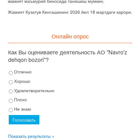
жамият маъмурий биносида танишиш мумкин.
Жамият Кузатув Кенгашининг 2026 йил 18 мартдаги карори.
Онлайн опрос
Как Вы оцениваете деятельность АО "Navro'z
dehqon bozori"?
Отлично
Хорошо
Удовлетворительно
Плохо
Не знаю
Показать результаты »