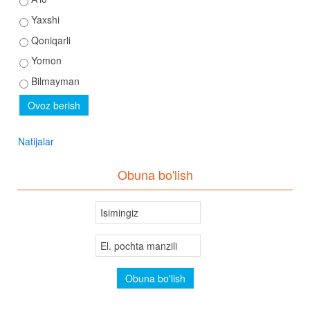
Yaxshi
Qoniqarli
Yomon
Bilmayman
Natijalar
Obuna bo'lish