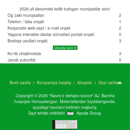
2026-yil davomida kelib tushgan murojaatlar soni:
Og`zaki murojaatlar:
2
Telefon / faks orqali:
1
Korporativ web-sayt / e-mail orqali
2
Yagona interaktiv davlat xizmatlari portali orqali:
0
Boshqa usullari orqali:
3
Umumiy soni: 8
Ko’rib chiqilmokda:
3
Javob yuborildi:
5
Bosh saxifa
Kompaniya haqida
Aloqalar
Sayt xaritasi
Copyright © 2026 "Navro'z dehqon bozori" AJ. Barcha
huquqlar himoyalangan. Materiallardan foydalanganda,
quyidagi havolani keltirish majburiy.
Sayt ishlab chikilishi:
Ayuda Group
.