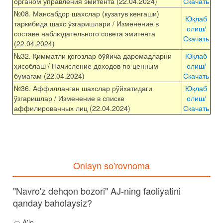
органом управления эмитента (22.04.2024)
Скачать
№08. Мансабдор шахслар (кузатув кенгаши)
Юқлаб
таркибида шахс ўзгаришлари / Изменение в
олиш/
составе наблюдательного совета эмитента
Скачать
(22.04.2024)
№32. Қимматли қоғозлар бўйича даромадларни
Юқлаб
ҳисоблаш / Начисление доходов по ценным
олиш/
бумагам (22.04.2024)
Скачать
№36. Аффилланган шахслар рўйхатидаги
Юқлаб
ўзгаришлар / Изменение в списке
олиш/
аффилированных лиц (22.04.2024)
Скачать
Onlayn so'rovnoma
"Navro'z dehqon bozori" AJ-ning faoliyatini
qanday baholaysiz?
A'lo