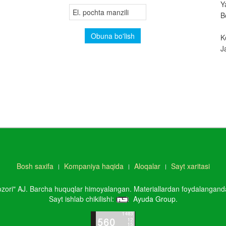
Y
B
K
J
Bosh saxifa
Kompaniya haqida
Aloqalar
Sayt xaritasi
ori" AJ. Barcha huquqlar himoyalangan. Materiallardan foydalanganda, 
Sayt ishlab chikilishi:
Ayuda Group
.