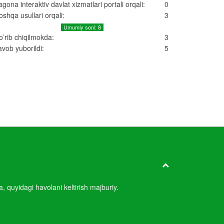
agona interaktiv davlat xizmatlari portali orqali:
0
oshqa usullari orqali:
3
Umumiy soni: 8
o’rib chiqilmokda:
3
avob yuborildi:
5
quyidagi havolani keltirish majburiy.