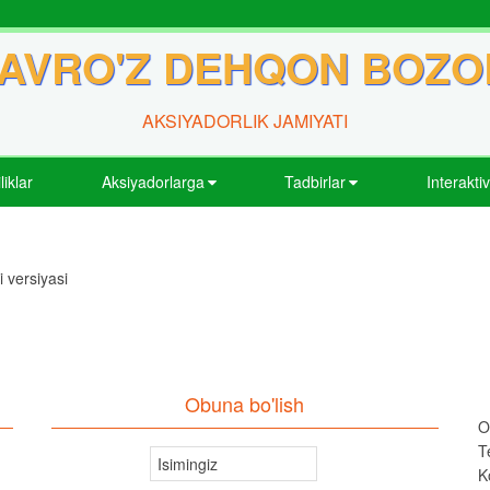
AVRO'Z DEHQON BOZO
AKSIYADORLIK JAMIYATI
liklar
Aksiyadorlarga
Tadbirlar
Interakti
 versiyasi
Obuna bo'lish
O
T
K