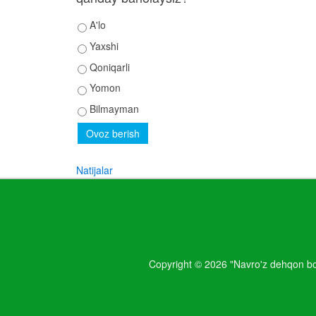
A'lo
Yaxshi
Qoniqarli
Yomon
Bilmayman
Natijalar
Copyright © 2026 "Navro'z dehqon boz