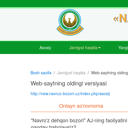
«N
Asosiy
Jamijyat haqida
Yangi
Bosh saxifa
Jamijyat haqida
Web-saytning oldingi
Web-saytning oldingi versiyasi
http://new.navruz-bozori.uz/index.php/asosij
Onlayn so'rovnoma
"Navro'z dehqon bozori" AJ-ning faoliyatini
qanday baholaysiz?