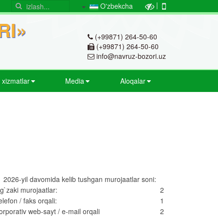
|
O'zbekcha
RI»
(+99871) 264-50-60
(+99871) 264-50-60
info@navruz-bozori.uz
v xizmatlar
Media
Aloqalar
2026-yil davomida kelib tushgan murojaatlar soni:
g`zaki murojaatlar:
2
elefon / faks orqali:
1
orporativ web-sayt / e-mail orqali
2