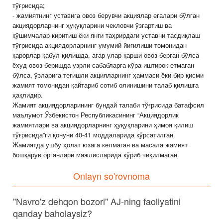
тўғрисида;
- жамиятнинг уставига овоз берувчи акциялар егалари бўлган
акциядорларнинг ҳуқуқларини чекловчи ўзгартиш ва
қўшимчалар киритиш ёки янги таҳрирдаги уставни тасдиқлаш
тўғрисида акциядорларнинг умумий йиғилиши томонидан
қарорлар қабул қилишда, агар улар қарши овоз берган бўлса
ёхуд овоз беришда узрли сабабларга кўра иштирок етмаган
бўлса, ўзларига тегишли акцияларнинг ҳаммаси ёки бир қисми
жамият томонидан қайтариб сотиб олинишини талаб қилишга
ҳақлидир.
Жамият акциядорларининг бундай талаби тўғрисида батафсил
маълумот Ўзбекистон Республикасининг “Акциядорлик
жамиятлари ва акциядорларнинг ҳуқуқларини ҳимоя қилиш
тўғрисида”ги қонуни 40-41 моддаларида кўрсатилган.
Жамиятда ушбу ҳолат юзага келмаган ва масала жамият
бошқарув органлари мажлисларида кўриб чиқилмаган.
Onlayn so'rovnoma
"Navro'z dehqon bozori" AJ-ning faoliyatini
qanday baholaysiz?