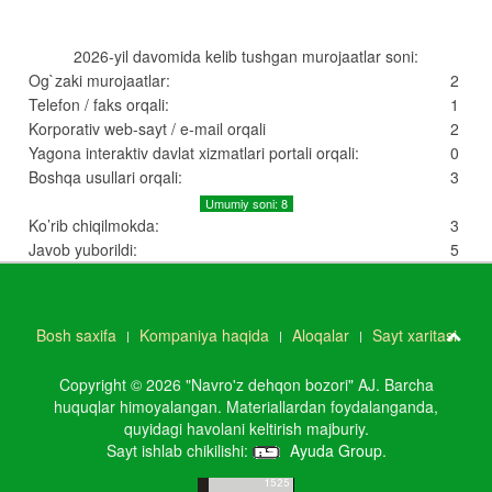
2026-yil davomida kelib tushgan murojaatlar soni:
Og`zaki murojaatlar:
2
Telefon / faks orqali:
1
Korporativ web-sayt / e-mail orqali
2
Yagona interaktiv davlat xizmatlari portali orqali:
0
Boshqa usullari orqali:
3
Umumiy soni: 8
Ko’rib chiqilmokda:
3
Javob yuborildi:
5
Bosh saxifa
Kompaniya haqida
Aloqalar
Sayt xaritasi
Copyright © 2026 "Navro'z dehqon bozori" AJ. Barcha
huquqlar himoyalangan. Materiallardan foydalanganda,
quyidagi havolani keltirish majburiy.
Sayt ishlab chikilishi:
Ayuda Group
.