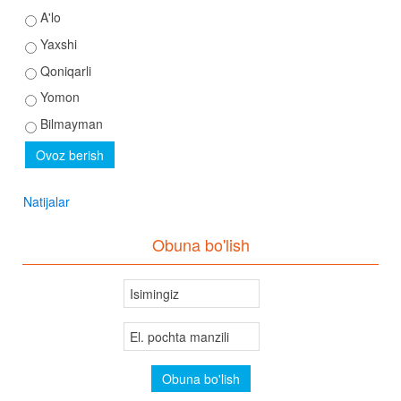
A'lo
Yaxshi
Qoniqarli
Yomon
Bilmayman
Natijalar
Obuna bo'lish