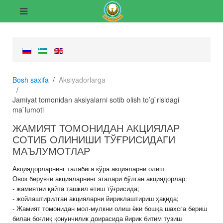
Bosh saxifa
Aksiyadorlarga
Jamiyat tomonidan aksiyalarni sotib olish to’g`risidagi
ma`lumoti
ЖАМИЯТ ТОМОНИДАН АКЦИЯЛАР
СОТИБ ОЛИНИШИ ТЎҒРИСИДАГИ
МАЪЛУМОТЛАР
Акциядорларнинг талабига кўра акцияларни олиш
Овоз берувчи акцияларнинг эгалари бўлган акциядорлар:
- жамиятни қайта ташкил етиш тўғрисида;
- жойлаштирилган акцияларни йириклаштириш ҳақида;
- Жамият томонидан мол-мулкни олиш ёки бошқа шахсга бериш
билан боғлиқ қонунчилик доирасида йирик битим тузиш