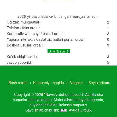
2026-yil davomida kelib tushgan murojaatlar soni:
Og`zaki murojaatlar:
2
Telefon / faks orqali:
1
Korporativ web-sayt / e-mail orqali
2
Yagona interaktiv davlat xizmatlari portali orqali:
0
Boshqa usullari orqali:
3
Umumiy soni: 8
Ko’rib chiqilmokda:
3
Javob yuborildi:
5
Bosh saxifa
Kompaniya haqida
Aloqalar
Sayt xaritasi
Copyright © 2026 "Navro'z dehqon bozori" AJ. Barcha
huquqlar himoyalangan. Materiallardan foydalanganda,
quyidagi havolani keltirish majburiy.
Sayt ishlab chikilishi:
Ayuda Group
.