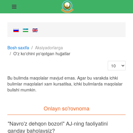
Bosh saxifa
Aksiyadorlarga
O'z ko'chini yo'qotgan hujjatlar
Satrlar soni:
Bu bulimda maqolalar mavjud emas. Agar bu varakda ichki
bulimlar maqolalari xam kursatilsa, ichki bulimlarda maqolalar
bulishi mumkin.
Onlayn so'rovnoma
"Navro'z dehqon bozori" AJ-ning faoliyatini
qanday baholaysiz?