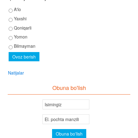
A'lo
Yaxshi
Qoniqarli
Yomon
Bilmayman
Natijalar
Obuna bo'lish