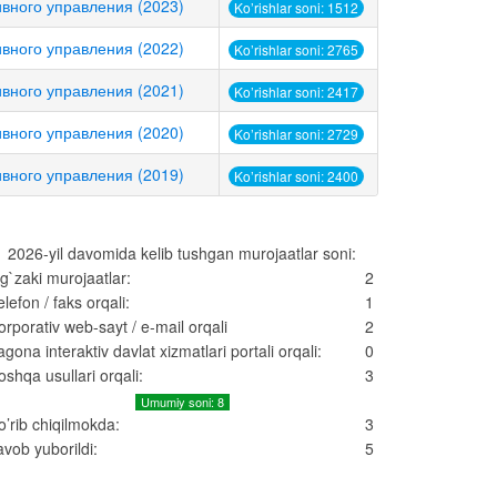
тивного управления (2023)
Ko’rishlar soni: 1512
тивного управления (2022)
Ko’rishlar soni: 2765
тивного управления (2021)
Ko’rishlar soni: 2417
тивного управления (2020)
Ko’rishlar soni: 2729
тивного управления (2019)
Ko’rishlar soni: 2400
2026-yil davomida kelib tushgan murojaatlar soni:
g`zaki murojaatlar:
2
elefon / faks orqali:
1
orporativ web-sayt / e-mail orqali
2
agona interaktiv davlat xizmatlari portali orqali:
0
oshqa usullari orqali:
3
Umumiy soni: 8
o’rib chiqilmokda:
3
avob yuborildi:
5