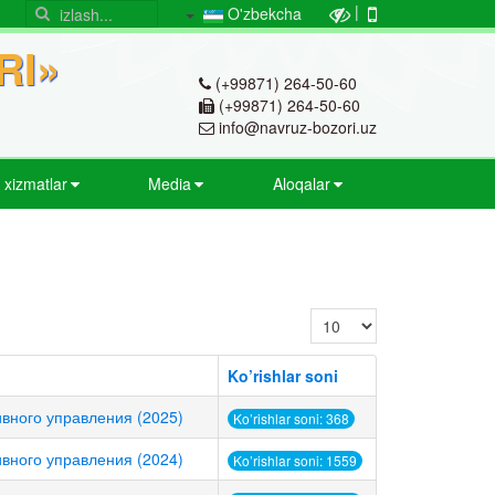
|
O'zbekcha
RI»
(+99871) 264-50-60
(+99871) 264-50-60
info@navruz-bozori.uz
v xizmatlar
Media
Aloqalar
Satrlar soni:
Ko’rishlar soni
тивного управления (2025)
Ko’rishlar soni: 368
тивного управления (2024)
Ko’rishlar soni: 1559