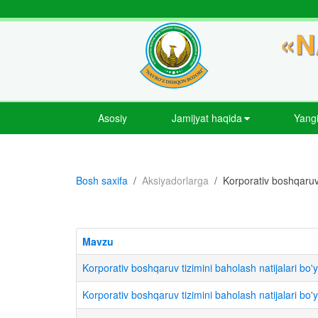
«N
Asosiy
Jamijyat haqida
Yangi
Bosh saxifa
Aksiyadorlarga
Korporativ boshqaru
Mavzu
Korporativ boshqaruv tizimini baholash natijalari
Korporativ boshqaruv tizimini baholash natijalari