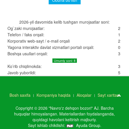
2026-yil davomida kelib tushgan murojaatlar soni:
Og`zaki murojaatlar:
2
Telefon / faks orqali:
1
Korporativ web-sayt / e-mail orqali
2
Yagona interaktiv davlat xizmatlari portali orqali:
0
Boshqa usullari orqali:
3
Umumiy soni: 8
Ko’rib chiqilmokda:
3
Javob yuborildi:
5
Bosh saxifa
Kompaniya haqida
Aloqalar
Sayt xaritasi
Copyright © 2026 "Navro'z dehqon bozori" AJ. Barcha
huquqlar himoyalangan. Materiallardan foydalanganda,
quyidagi havolani keltirish majburiy.
Sayt ishlab chikilishi:
Ayuda Group
.