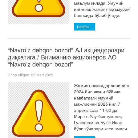
маълум қилади. Умумий
йиғилиш жамият маъмурий
биносида бўлиб ўтади.
Batafsil...
“Navro’z dehqon bozori” AJ акциядорлари
диққатига / Вниманию акционеров АО
“Navro’z dehqon bozori”
Chop etilgan:
25 Mart 2025
.
Жамият акциядорларининг
2024 йил якуни бўйича
навбатдаги умумий
мажлисини 2025 йил 7
апрель соат 11-00 да
Мирзо -Улуғбек тумани,
Гулсанам ва Буюк Ипак
йўли кўчалари кесишмаси.