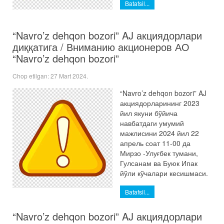
Batafsil...
“Navro’z dehqon bozori” AJ акциядорлари
диққатига / Вниманию акционеров АО
“Navro’z dehqon bozori”
Chop etilgan:
27 Mart 2024
.
“Navro’z dehqon bozori” AJ
акциядорларининг 2023
йил якуни бўйича
навбатдаги умумий
мажлисини 2024 йил 22
апрель соат 11-00 да
Мирзо -Улуғбек тумани,
Гулсанам ва Буюк Ипак
йўли кўчалари кесишмаси.
Batafsil...
“Navro’z dehqon bozori” AJ акциядорлари