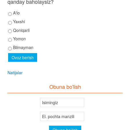
qanday baholaysiz?
A'lo
Yaxshi
Qoniqarli
Yomon
Bilmayman
Natijalar
Obuna bo'lish