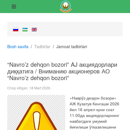
Bosh saxifa
Tadbirlar
Jamoat tadbirlari
“Navro’z dehqon bozori” AJ акциядорлари
диққатига / Вниманию акционеров АО
“Navro’z dehqon bozori”
Chop etilgan:
18 Mart 2026
.
«Наврўз деҳқон бозори»
АЖ Кузатув Кенгаши 2026
йил 16 апрел куни соат
11.00да акциядорларнинг
навбатдаги умумий
йиғилиши ўтказилишини