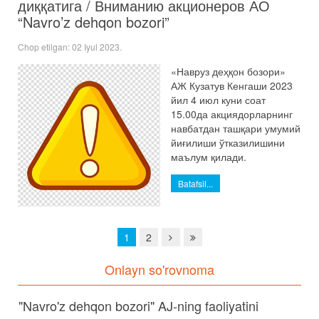
диққатига / Вниманию акционеров АО
“Navro’z dehqon bozori”
Chop etilgan:
02 Iyul 2023
.
«Навруз деҳқон бозори»
АЖ Кузатув Кенгаши 2023
йил 4 июл куни соат
15.00да акциядорларнинг
навбатдан ташқари умумий
йиғилиши ўтказилишини
маълум қилади.
Batafsil...
1
2
Onlayn so'rovnoma
"Navro'z dehqon bozori" AJ-ning faoliyatini