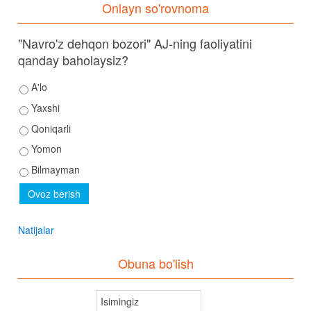
Onlayn so'rovnoma
"Navro'z dehqon bozori" AJ-ning faoliyatini
qanday baholaysiz?
A'lo
Yaxshi
Qoniqarli
Yomon
Bilmayman
Natijalar
Obuna bo'lish