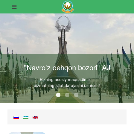
"Navro'z dehqon bozori" AJ
Bizning asosiy maqsadimiz –
xizmatning sifat darajasini oshirish!
"Navro'z dehqon bozori" AJ
"Navro'z dehqon bozori" AJ
"Navro'z dehqon bozori" AJ