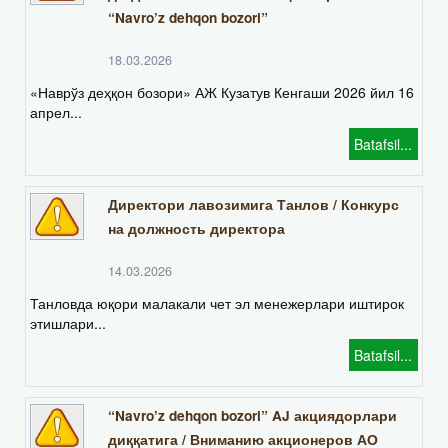
“Navro’z dehqon bozori”
18.03.2026
«Наврўз деҳқон бозори» АЖ Кузатув Кенгаши 2026 йил 16
апрел...
Batafsil...
Директори лавозимига Танлов / Конкурс
на должность директора
14.03.2026
Танловда юқори малакали чет эл менежерлари иштирок
этишлари...
Batafsil...
“Navro’z dehqon bozori” AJ акциядорлари
диққатига / Вниманию акционеров АО