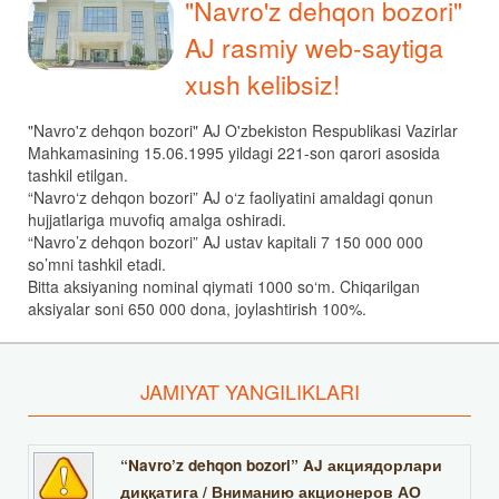
"Navro'z dehqon bozori"
AJ rasmiy web-saytiga
xush kelibsiz!
"Navro'z dehqon bozori" AJ O'zbekiston Respublikasi Vazirlar
Mahkamasining 15.06.1995 yildagi 221-son qarori asosida
tashkil etilgan.
“Navro‘z dehqon bozori” AJ o‘z faoliyatini amaldagi qonun
hujjatlariga muvofiq amalga oshiradi.
“Navro’z dehqon bozori” AJ ustav kapitali 7 150 000 000
so’mni tashkil etadi.
Bitta aksiyaning nominal qiymati 1000 so‘m. Chiqarilgan
aksiyalar soni 650 000 dona, joylashtirish 100%.
JAMIYAT YANGILIKLARI
“Navro’z dehqon bozori” AJ акциядорлари
диққатига / Вниманию акционеров АО