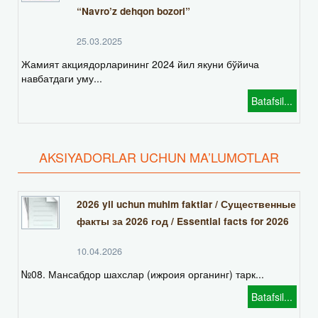
“Navro’z dehqon bozori”
25.03.2025
Жамият акциядорларининг 2024 йил якуни бўйича
навбатдаги уму...
Batafsil...
AKSIYADORLAR UCHUN MA’LUMOTLAR
2026 yil uchun muhim faktlar / Существенные
факты за 2026 год / Essential facts for 2026
10.04.2026
№08. Мансабдор шахслар (ижроия органинг) тарк...
Batafsil...