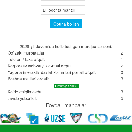
2026-yil davomida kelib tushgan murojaatlar soni:
Og`zaki murojaatlar:
2
Telefon / faks orqali:
1
Korporativ web-sayt / e-mail orqali
2
Yagona interaktiv davlat xizmatlari portali orqali:
0
Boshqa usullari orqali:
3
Umumiy soni: 8
Ko’rib chiqilmokda:
3
Javob yuborildi:
5
Foydali manbalar