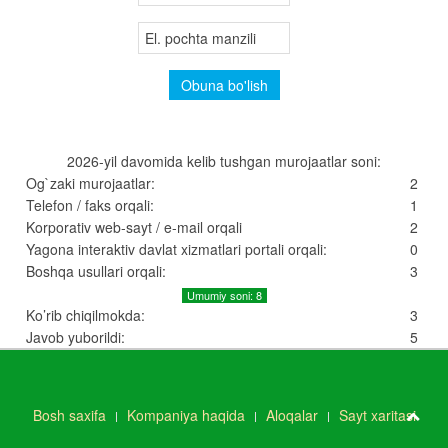
2026-yil davomida kelib tushgan murojaatlar soni:
Og`zaki murojaatlar:
2
Telefon / faks orqali:
1
Korporativ web-sayt / e-mail orqali
2
Yagona interaktiv davlat xizmatlari portali orqali:
0
Boshqa usullari orqali:
3
Umumiy soni: 8
Ko’rib chiqilmokda:
3
Javob yuborildi:
5
Bosh saxifa
Kompaniya haqida
Aloqalar
Sayt xaritasi