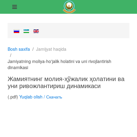
Bosh saxifa
Jamijyat haqida
Jamiyatning moliya-ho'jalik holatini va uni rivojlantirish
dinamikasi
Жамиятнинг молия-ҳўжалик ҳолатини ва
уни ривожлантириш динамикаси
(.pdf)
Yuqlab olish / Скачать