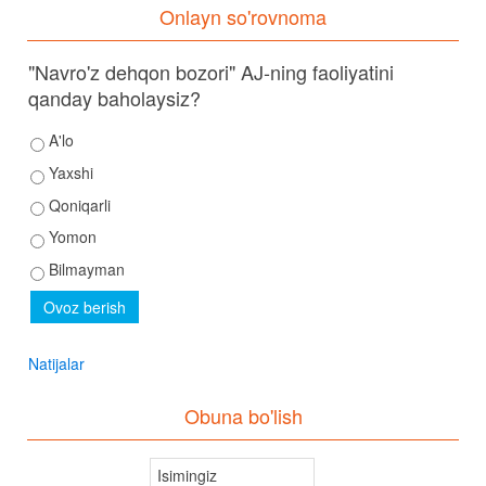
Onlayn so'rovnoma
"Navro'z dehqon bozori" AJ-ning faoliyatini
qanday baholaysiz?
A'lo
Yaxshi
Qoniqarli
Yomon
Bilmayman
Natijalar
Obuna bo'lish