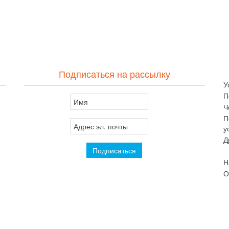
Подписаться на рассылку
У
П
Ч
П
у
Д
Н
О