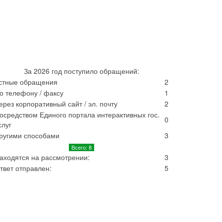
За 2026 год поступило обращений:
стные обращения
2
о телефону / факсу
1
ерез корпоративный сайт / эл. почту
2
осредством Единого портала интерактивных гос.
0
слуг
ругими способами
3
Всего: 8
аходятся на рассмотрении:
3
твет отправлен:
5