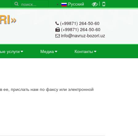
|
Русский
RI»
(+99871) 264-50-60
(+99871) 264-50-60
info@navruz-bozori.uz
ые услуги
Медиа
Контакты
в ее, прислать нам по факсу или электронной