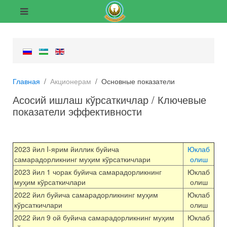
Главная
Акционерам
Основные показатели
Асосий ишлаш кўрсаткичлар / Ключевые
показатели эффективности
2023 йил I-ярим йиллик буйича
Юклаб
самарадорликнинг муҳим кўрсаткичлари
олиш
2023 йил 1 чорак буйича самарадорликнинг
Юклаб
муҳим кўрсаткичлари
олиш
2022 йил буйича самарадорликнинг муҳим
Юклаб
кўрсаткичлари
олиш
2022 йил 9 ой буйича самарадорликнинг муҳим
Юклаб