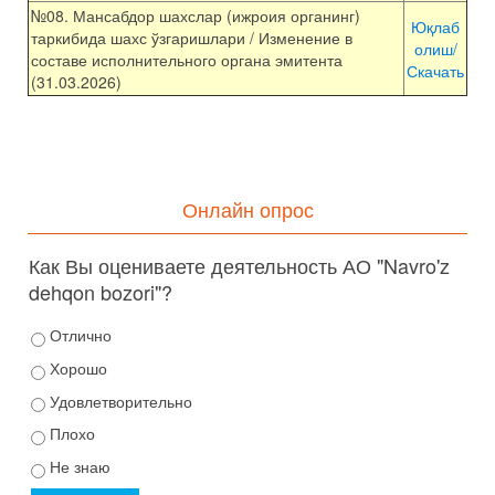
№08. Мансабдор шахслар (ижроия органинг)
Юқлаб
таркибида шахс ўзгаришлари / Изменение в
олиш/
составе исполнительного органа эмитента
Скачать
(31.03.2026)
Онлайн опрос
Как Вы оцениваете деятельность АО "Navro'z
dehqon bozori"?
Отлично
Хорошо
Удовлетворительно
Плохо
Не знаю